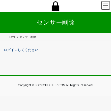
コ
ナ
ン
ビ
テ
ゲ
ン
ー
センサー削除
ツ
シ
へ
ョ
ス
ン
HOME
センサー削除
キ
に
ッ
移
プ
動
ログインしてください
Copyright © LOCKCHECKER.COM All Rights Reserved.